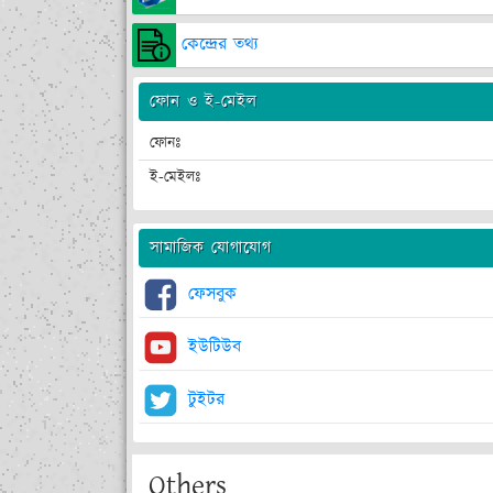
কেন্দ্রের তথ্য
ফোন ও ই-মেইল
ফোনঃ
ই-মেইলঃ
সামাজিক যোগাযোগ
ফেসবুক
ইউটিউব
টুইটর
Others