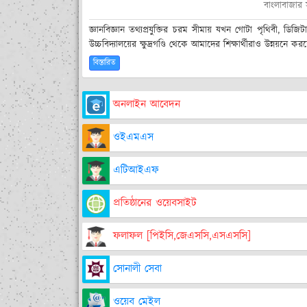
বাংলাবাজার 
জ্ঞানবিজ্ঞান তথ্যপ্রযুক্তির চরম সীমায় যখন গোটা পৃথিবী, ড
উচ্চবিদ্যালয়ের ক্ষুদ্রগণ্ডি থেকে আমাদের শিক্ষার্থীরাও উন্নয়নে ক
বিস্তারিত
অনলাইন আবেদন
ওইএমএস
এটিআইএফ
প্রতিষ্ঠানের ওয়েবসাইট
ফলাফল [পিইসি,জেএসসি,এসএসসি]
সোনালী সেবা
ওয়েব মেইল